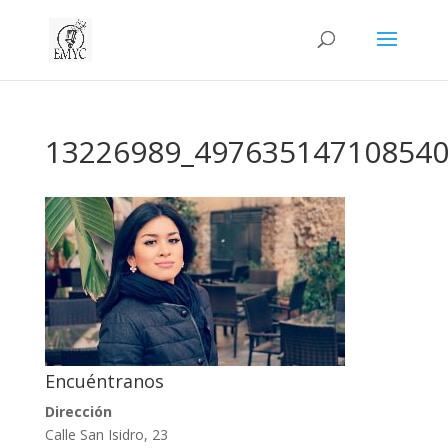
13226989_497635147108540
Encuéntranos
Dirección
Calle San Isidro, 23