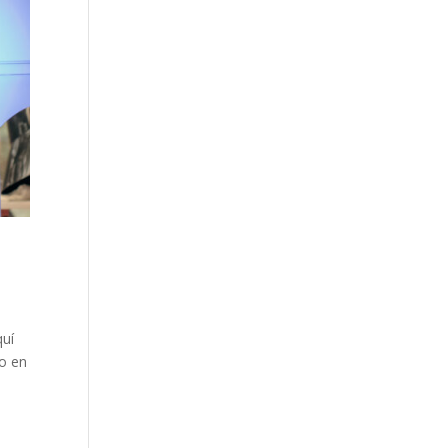
quí
o en